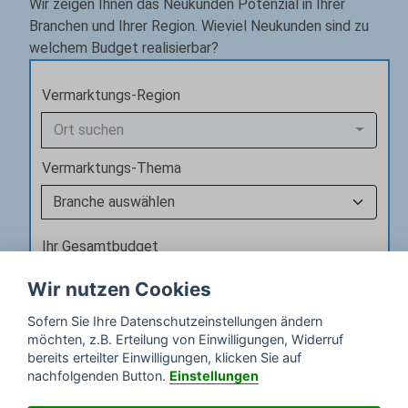
Wir zeigen Ihnen das Neukunden Potenzial in Ihrer
Branchen und Ihrer Region. Wieviel Neukunden sind zu
welchem Budget realisierbar?
Vermarktungs-Region
Ort suchen
Vermarktungs-Thema
Ihr Gesamtbudget
Wir nutzen Cookies
Sofern Sie Ihre Datenschutzeinstellungen ändern
Kosten berechnen
möchten, z.B. Erteilung von Einwilligungen, Widerruf
bereits erteilter Einwilligungen, klicken Sie auf
nachfolgenden Button.
Einstellungen