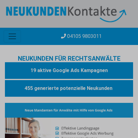
04105 9803011
NEUKUNDEN FÜR RECHTSANWÄLTE
19 aktive Google Ads Kampagnen
455 generierte potenzielle Neukunden