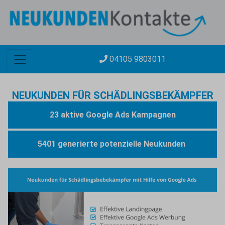
04105 9803011
NEUKUNDEN FÜR SCHÄDLINGSBEKÄMPFER
23 aktive Google Ads Kampagnen
5401 generierte potenzielle Neukunden